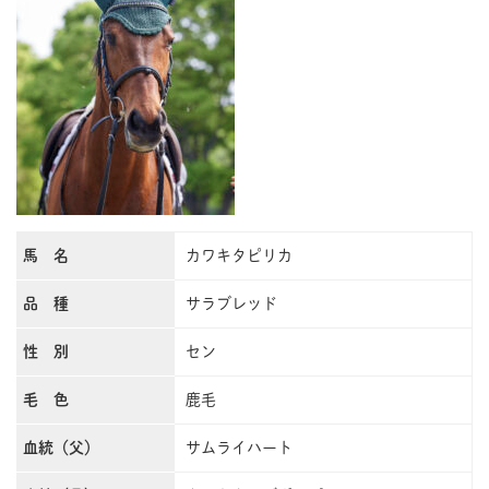
馬 名
カワキタピリカ
品 種
サラブレッド
性 別
セン
毛 色
鹿毛
血統（父）
サムライハート