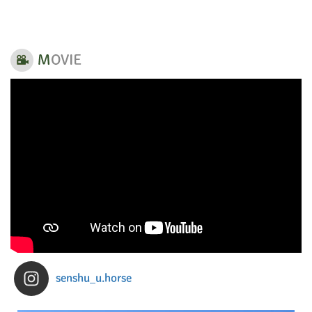
senshu_u.horse