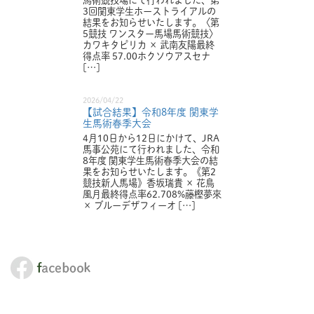
馬術競技場にて行われました、第
3回関東学生ホーストライアルの
結果をお知らせいたします。〈第
5競技 ワンスター馬場馬術競技〉
カワキタピリカ × 武南友陽最終
得点率 57.00ホクソウアスセナ
[…]
2026/04/22
【試合結果】令和8年度 関東学
生馬術春季大会
4月10日から12日にかけて、JRA
馬事公苑にて行われました、令和
8年度 関東学生馬術春季大会の結
果をお知らせいたします。《第2
競技新人馬場》香坂瑞貴 × 花鳥
風月最終得点率62.708%藤樫夢來
× ブルーデザフィーオ […]