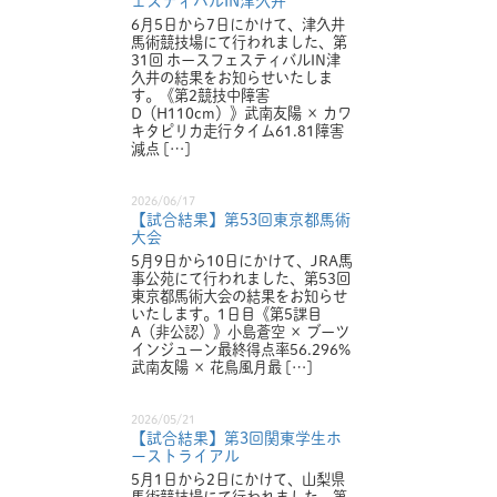
ェスティバルIN津久井
6月5日から7日にかけて、津久井
馬術競技場にて行われました、第
31回 ホースフェスティバルIN津
久井の結果をお知らせいたしま
す。《第2競技中障害
D（H110cm）》武南友陽 × カワ
キタピリカ走行タイム61.81障害
減点 […]
2026/06/17
【試合結果】第53回東京都馬術
大会
5月9日から10日にかけて、JRA馬
事公苑にて行われました、第53回
東京都馬術大会の結果をお知らせ
いたします。1日目《第5課目
A（非公認）》小島蒼空 × ブーツ
インジューン最終得点率56.296%
武南友陽 × 花鳥風月最 […]
2026/05/21
【試合結果】第3回関東学生ホ
ーストライアル
5月1日から2日にかけて、山梨県