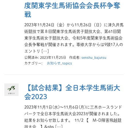
度関東学生馬術協会会長杯争奪
戦
2023年11月24日（金）から11月26日（日）に津久井馬
術競技で第８回関東学生馬術男子競技大会、第61回関
東学生馬術女子競技大会、令和5年度関東学生馬術協会
会長争奪戦が開催されます。専修大学からは9頭17人の
エントリ […]
公開済み: 2023年11月25日
作成者:
senshu_bajutsu
カテゴリー:
お知らせ
,
topics
【試合結果】全日本学生馬術大
会2023
2023年11月1日(水)～11月6日(月)に三木ホースランド
パークで全日本学生馬術大会2023が開催されました。
結果をお知らせ致します。 11/2 【 M-D障害飛越競
技大会 】&nbs […]