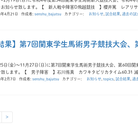
金)～2月19日(日)に令和4年度第54回関東学生馬術新人競技大会、令和
お知らせ致します。【 新人戦中障害D飛越競技 】櫻井篤 レアリサンド
3年4月21日
作成者:
senshu_bajutsu
カテゴリー:
お知らせ
,
試合結果
,
過去の試
結果】第7回関東学生馬術男子競技大会、
1月25日(金)～11月27日(日)に第7回関東学生馬術男子競技大会、第6
致します。【 男子障害 】石川侑真 カワキタピリカタイム60.31 減点
3年2月7日
作成者:
senshu_bajutsu
カテゴリー:
お知らせ
,
topics
,
試合結果
,
過
>