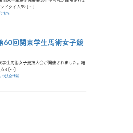
4年度関東学生馬術協会会長杯争奪戦が開催されま
タイム99 […]
合情報
第60回関東学生馬術女子競
0回関東学生馬術女子競技大会が開催されました。結
8 […]
去の試合情報