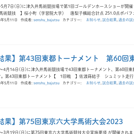
)～5月7日(日)に津久井馬術競技場で第1回ゴールデンホースショーが
馬術競技 】桜小町（学習院大学） 唐梨子楓総合計点 251.0点ボバフェ
3年5月11日
作成者:
senshu_bajutsu
カテゴリー:
お知らせ
,
試合結果
,
過去の試
結果】第43回東都トーナメント 第60回
金)～4月16日(日)に津久井馬術競技場で43回東都トーナメント、第60
。第43回東都トーナメント【 1回戦 】佐渡蒔結子 シュミット走行タイ
3年5月11日
作成者:
senshu_bajutsu
カテゴリー:
お知らせ
,
試合結果
,
過去の試
結果】第75回東京六大学馬術大会2023
金)～3月19日(日)に第75回東京六大学馬術競技大会実施要項 が開催さ