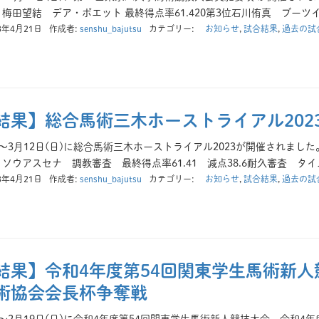
 】梅田望結 デア・ポエット 最終得点率61.420第3位石川侑真 ブーツイン
3年4月21日
作成者:
senshu_bajutsu
カテゴリー:
お知らせ
,
試合結果
,
過去の試
結果】総合馬術三木ホーストライアル202
土)～3月12日(日)に総合馬術三木ホーストライアル2023が開催されまし
ソウアスセナ 調教審査 最終得点率61.41 減点38.6耐久審査 タイム
3年4月21日
作成者:
senshu_bajutsu
カテゴリー:
お知らせ
,
試合結果
,
過去の試
結果】令和4年度第54回関東学生馬術新人
術協会会長杯争奪戦