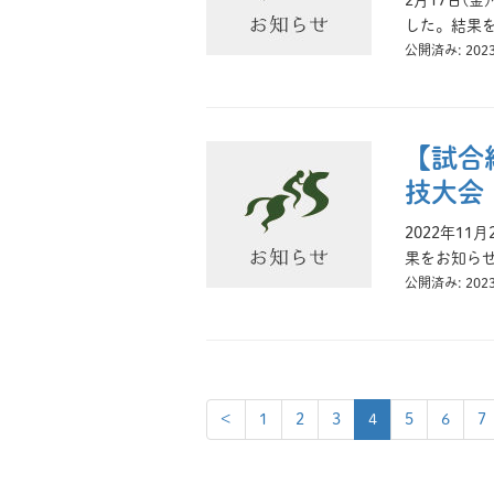
2月17日(
した。結果を
公開済み: 202
【試合
技大会
2022年1
果をお知らせ
公開済み: 202
<
1
2
3
4
5
6
7