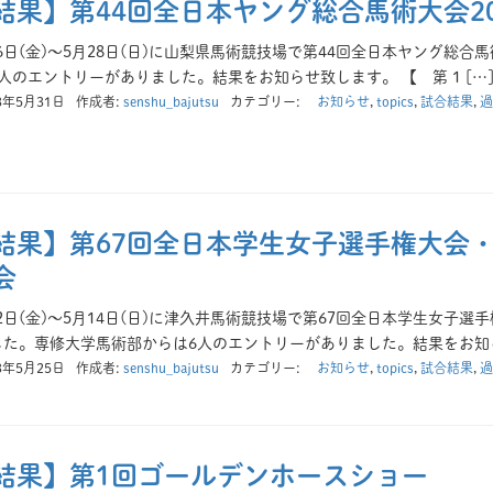
結果】第44回全日本ヤング総合馬術大会20
月26日(金)～5月28日(日)に山梨県馬術競技場で第44回全日本ヤング総
人のエントリーがありました。結果をお知らせ致します。 【 第 1 […
3年5月31日
作成者:
senshu_bajutsu
カテゴリー:
お知らせ
,
topics
,
試合結果
,
過
結果】第67回全日本学生女子選手権大会・
会
月12日(金)～5月14日(日)に津久井馬術競技場で第67回全日本学生女子
た。専修大学馬術部からは6人のエントリーがありました。結果をお知ら
3年5月25日
作成者:
senshu_bajutsu
カテゴリー:
お知らせ
,
topics
,
試合結果
,
過
結果】第1回ゴールデンホースショー