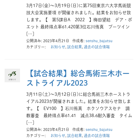
3月17日(金)～3月19日(日)に第75回東京六大学馬術競
技大会実施要項 が開催されました。結果をお知らせ致
します。【 第5課目A 2022 】梅田望結 デア・ポ
エット 最終得点率61.420第3位石川侑真 ブーツイン
[…]
公開済み: 2023年4月21日
作成者:
senshu_bajutsu
カテゴリー:
お知らせ
,
試合結果
,
過去の試合情報
【試合結果】総合馬術三木ホー
ストライアル2023
3月11日(土)～3月12日(日)に総合馬術三木ホーストラ
イアル2023が開催されました。結果をお知らせ致しま
す。【 EV100 】石川侑真 ホクソウアスセナ 調
教審査 最終得点率61.41 減点38.6耐久審査 タイム
[…]
公開済み: 2023年4月21日
作成者:
senshu_bajutsu
カテゴリー:
お知らせ
,
試合結果
,
過去の試合情報