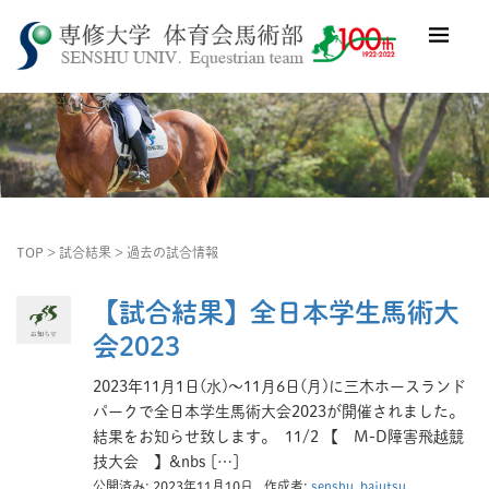
TOP
>
試合結果
>
過去の試合情報
【試合結果】全日本学生馬術大
会2023
2023年11月1日(水)～11月6日(月)に三木ホースランド
パークで全日本学生馬術大会2023が開催されました。
結果をお知らせ致します。 11/2 【 M-D障害飛越競
技大会 】&nbs […]
公開済み: 2023年11月10日
作成者:
senshu_bajutsu