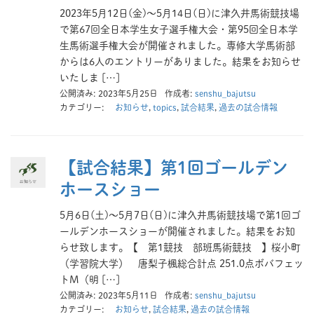
2023年5月12日(金)～5月14日(日)に津久井馬術競技場
で第67回全日本学生女子選手権大会・第95回全日本学
生馬術選手権大会が開催されました。専修大学馬術部
からは6人のエントリーがありました。結果をお知らせ
いたしま […]
公開済み: 2023年5月25日
作成者:
senshu_bajutsu
カテゴリー:
お知らせ
,
topics
,
試合結果
,
過去の試合情報
【試合結果】第1回ゴールデン
ホースショー
5月6日(土)～5月7日(日)に津久井馬術競技場で第1回ゴ
ールデンホースショーが開催されました。結果をお知
らせ致します。【 第1競技 部班馬術競技 】桜小町
（学習院大学） 唐梨子楓総合計点 251.0点ボバフェッ
トM（明 […]
公開済み: 2023年5月11日
作成者:
senshu_bajutsu
カテゴリー:
お知らせ
,
試合結果
,
過去の試合情報