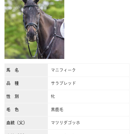
馬 名
マニフィーク
品 種
サラブレッド
性 別
牝
毛 色
黒鹿毛
血統（父）
マツリダゴッホ