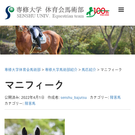
専修大学体育会馬術部
>
専修大学馬術部紹介
>
馬匹紹介
> マニフィーク
マニフィーク
公開済み: 2022年4月1日
作成者:
senshu_bajutsu
カテゴリー:
障害馬
カテゴリー:
障害馬