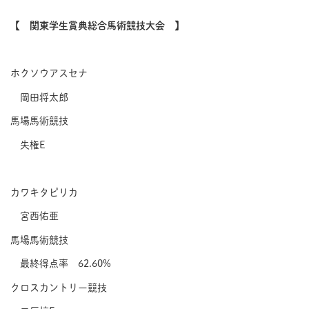
【 関東学生賞典総合馬術競技大会
】
ホクソウアスセナ
岡田将太郎
馬場馬術競技
失権E
カワキタピリカ
宮西佑亜
馬場馬術競技
最終得点率 62.60%
クロスカントリー競技