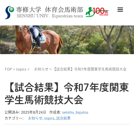
TOP
>
topics
>
お知らせ
>
【試合結果】令和7年度関東学生馬術競技大会
【試合結果】令和7年度関東
学生馬術競技大会
公開済み: 2025年8月24日
作成者:
senshu_bajutsu
カテゴリー:
お知らせ
,
topics
,
試合結果