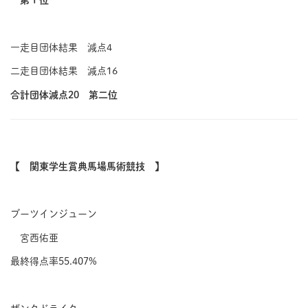
一走目団体結果 減点4
二走目団体結果 減点16
合計団体減点20 第二位
【 関東学生賞典馬場馬術競技 】
ブーツインジューン
宮西佑亜
最終得点率55.407%