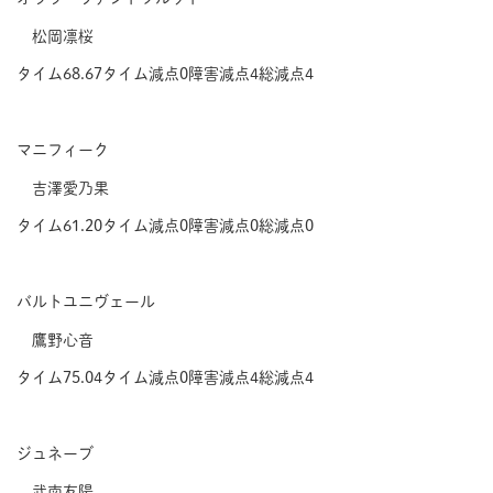
松岡凛桜
タイム68.67タイム減点0障害減点4総減点4
マニフィーク
吉澤愛乃果
タイム61.20タイム減点0障害減点0総減点0
バルトユニヴェール
鷹野心音
タイム75.04タイム減点0障害減点4総減点4
ジュネーブ
武南友陽