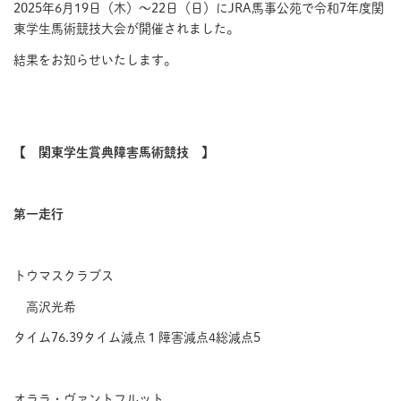
2025
年
6
月
19
日（木）〜
22
日（日）に
JRA
馬事公苑で
令和7年度関
東学生馬術競技大会
が開催されました。
結果をお知らせいたします。
【 関東学生賞典障害馬術競技 】
第一走行
トウマスクラブス
高沢光希
タイム76.39タイム減点１障害減点4総減点5
オララ・ヴァントフルット