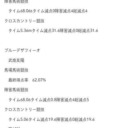
障害馬術競技
タイム68.06sタイム減点0障害減点4総減点4
クロスカントリー競技
タイム5.36mタイム減点31.6障害減点0総減点31.6
ブルーデザフィーオ
武南友陽
馬場馬術競技
最終得点率 62.07%
障害馬術競技
タイム68.06タイム減点0.8障害減点4総減点5
クロスカントリー競技
タイム5.06タイム減点19.6障害減点0総減点19.6