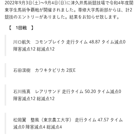
2022年9月3日(土)～9月4日(日)に津久井馬術競技場で令和4年度関
東学生馬術争覇戦が開催されました。専修大学馬術部からは、計2
競技のエントリーがありました。結果をお知らせ致します。
【 1回戦 】
川口航矢 コモンブレイク 走行タイム 48.87 タイム減点0
障害減点12 総減点12
石田滉樹 カワキタピリカ 2反E
石川侑真 レアリサンド 走行タイム 50.20 タイム減点0
障害減点12 総減点12
松岡翼 整風（東京農工大学） 走行タイム 47.57 タイム
減点0 障害減点4 総減点4