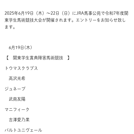
2025
年
6
月
19
日（木）〜
22
日（日）に
JRA
馬事公苑で
令和7年度関
東学生馬術競技大会
が開催されます。エントリーをお知らせ致し
ます。
6月19日(木)
【 関東学生賞典障害馬術競技 】
トウマスクラブス
高沢光希
ジュネーブ
武南友陽
マニフィーク
吉澤愛乃果
バルトユニヴェール