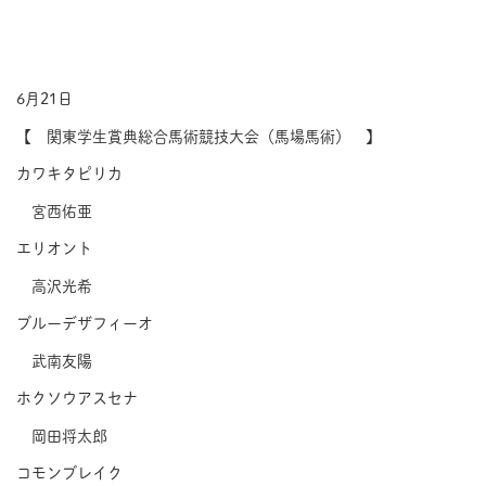
6月21日
【 関東学生賞典総合馬術競技大会（馬場馬術） 】
カワキタピリカ
宮西佑亜
エリオント
高沢光希
ブルーデザフィーオ
武南友陽
ホクソウアスセナ
岡田将太郎
コモンブレイク