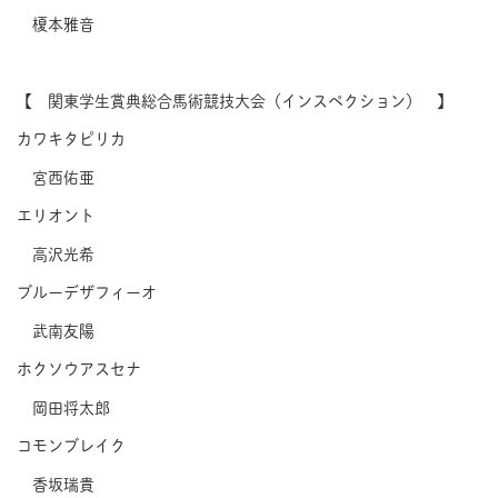
榎本雅音
【 関東学生賞典総合馬術競技大会（インスペクション） 】
カワキタピリカ
宮西佑亜
エリオント
高沢光希
ブルーデザフィーオ
武南友陽
ホクソウアスセナ
岡田将太郎
コモンブレイク
香坂瑞貴