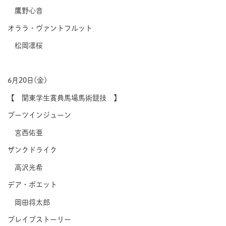
鷹野心音
オララ・ヴァントフルット
松岡凛桜
6月20日(金)
【 関東学生賞典馬場馬術競技 】
ブーツインジューン
宮西佑亜
ザンクドライク
高沢光希
デア・ポエット
岡田将太郎
ブレイブストーリー