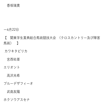
香坂瑞貴
ー6月22日
【 関東学生賞典総合馬術競技大会 (クロスカントリー及び障害
馬術） 】
カワキタピリカ
宮西佑亜
エリオント
高沢光希
ブルーデザフィーオ
武南友陽
ホクソウアスセナ